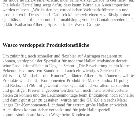
für moderne LED-Hallen-Lichtbänder seine Artikel „Made in Germany“ an.
Die lokale Herstellung sorgt dafür, dass kaum Waren aus Asien importiert
werden müssen. „Wir kaufen bei europäischen Weltmarktführern ein und
produzieren in Deutschland. Dadurch können wir einen zuverlässig hohen
Qualitätsstandard bieten und sind unabhängig von den Containerreedereien“,
erklärt Katharina Alberts, Sprecherin der Wasco-Gruppe.
Wasco verdoppelt Produktionsfläche
Um zukünftig noch schneller und flexibler auf Anfragen reagieren zu
können, verdoppelt der Spezialist für moderne Hallenlichtbänder derzeit
seine Produktionsfläche in Upgant-Schott. „Die Erweiterung ist ein klares
Bekenntnis zu unserem Standort und auch ein wichtiges Zeichen für
Wirtschaft, Mitarbeiter und Kunden“, erläutert Alberts. So können bewährte
Produkte wie das Ein-Komponenten-Produkttrio Madox, Indox 11-polig
und Redox in IP66 mit gewohnt hoher Qualität und vor allem zu stabilen
und günstigen Preisen angeboten werden. Um noch mehr Kostenvorteile
bieten zu können und die Leuchtenmontage beim Endkunden noch schneller
und damit günstiger zu gestalten, wurde mit der GU 6.0 ein sechs Meter
langes Ein-Komponenten-Lichtband für extrem große Hallen entwickelt.
Auch dieses kommt sicher verpackt und für jede Halle speziell
kommissioniert auf kurzem Wege beim Kunden an.