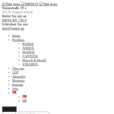
Hansestraße 19 a
26529 Upgant-Schott
Rufen Sie uns an
04934 495 730 0
Schreiben Sie uns
info@wasco.eu
Home
Produkte
REDOX
ANDOX
MADOX
CANTENA
MaxxX & MoriX
STRADOX
Über uns
LDT
Aktuelles
Montage
Kontakt
Jobs
Search