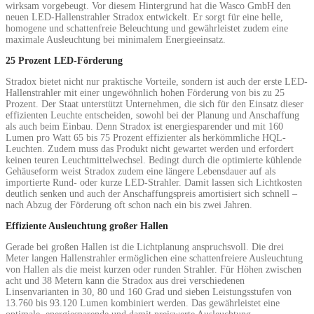
wirksam vorgebeugt. Vor diesem Hintergrund hat die Wasco GmbH den
neuen LED-Hallenstrahler Stradox entwickelt. Er sorgt für eine helle,
homogene und schattenfreie Beleuchtung und gewährleistet zudem eine
maximale Ausleuchtung bei minimalem Energieeinsatz.
25 Prozent LED-Förderung
Stradox bietet nicht nur praktische Vorteile, sondern ist auch der erste LED-
Hallenstrahler mit einer ungewöhnlich hohen Förderung von bis zu 25
Prozent. Der Staat unterstützt Unternehmen, die sich für den Einsatz dieser
effizienten Leuchte entscheiden, sowohl bei der Planung und Anschaffung
als auch beim Einbau. Denn Stradox ist energiesparender und mit 160
Lumen pro Watt 65 bis 75 Prozent effizienter als herkömmliche HQL-
Leuchten. Zudem muss das Produkt nicht gewartet werden und erfordert
keinen teuren Leuchtmittelwechsel. Bedingt durch die optimierte kühlende
Gehäuseform weist Stradox zudem eine längere Lebensdauer auf als
importierte Rund- oder kurze LED-Strahler. Damit lassen sich Lichtkosten
deutlich senken und auch der Anschaffungspreis amortisiert sich schnell –
nach Abzug der Förderung oft schon nach ein bis zwei Jahren.
Effiziente Ausleuchtung großer Hallen
Gerade bei großen Hallen ist die Lichtplanung anspruchsvoll. Die drei
Meter langen Hallenstrahler ermöglichen eine schattenfreiere Ausleuchtung
von Hallen als die meist kurzen oder runden Strahler. Für Höhen zwischen
acht und 38 Metern kann die Stradox aus drei verschiedenen
Linsenvarianten in 30, 80 und 160 Grad und sieben Leistungsstufen von
13.760 bis 93.120 Lumen kombiniert werden. Das gewährleistet eine