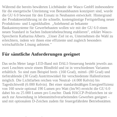
Während die bereits bewährten Lichtbänder der Wasco GmbH insbesondere
für die energetische Umrüstung von Bestandsbauten konzipiert sind, wurde
die GU 6.0 bewusst für den Einsatz in Neubauten entwickelt. Hintergrund
der Produkteeinführung ist die schnelle, kostengünstige Fertigstellung neuer
Produktions- und Logistikhallen. „Anlehnend an bekannte
Baukastensysteme für Gewerbebauten wollen wir mit der GU 6.0 einen
neuen Standard in Sachen Industriebeleuchtung etablieren“, erklärt Wasco-
Sprecherin Katharina Alberts. „Unser Ziel ist es, Unternehmen die Wahl zu
erleichtern, indem wir ihnen eine effiziente und zugleich besonders
wirtschaftliche Lösung anbieten.“
Für sämtliche Anforderungen geeignet
Das sechs Meter lange LED-Band mit DALI-Steuerung besteht jeweils aus
zwei Leuchten sowie einem Blindfeld und ist in verschiedenen Varianten
erhältlich. So sind zum Beispiel breit- (160 Grad), mittel- (80 Grad) und
tiefstrahlende (30 Grad) Austrittswinkel für verschiedenste Hallenformen
möglich. Die Lichtfarben reichen von Neutral- (4.000 Kelvin) bis
Tageslichtweiß (6.000 Kelvin). Bei einer standardmäßigen Energieeffizienz
von 160 sowie optional 190 Lumen pro Watt (lm/W) erreicht die GU 6.0
dabei bis zu 25.000 Lumen pro Leuchte. Dank HACCP-Prüfzeichen ist sie
auch zur Anwendung in lebensmittelverarbeitenden Gewerben geeignet –
und mit optionalem D-Zeichen zudem für feuergefährdete Betriebsstätten.