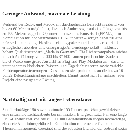
Geringer Aufwand, maximale Leistung
Während bei Redox und Madox ein durchgehendes Beleuchtungsband von
bis zu 60 Metern möglich ist, lässt sich Andox sogar auf eine Länge von bis
zu 100 Metern koppeln. Optimierte Linsen aus Kunststoff (PMMA) – in
Kombination mit hocheffizienten LED-Einheiten – sorgen dabei für eine
präzise Lichtlenkung. Flexible Leistungspakete und Lichtcharakteristika
ermöglichen überdies eine einzigartige Anwendungsvielfalt – inklusive
hohem Qualitätsstandard „Made in Germany“. Die Lichtstrompakete reichen
je nach Ausführung von 2.000 bis 37.500 Lumen pro Leuchte. Zudem
bietet Wasco eine große Auswahl an Plug-and-Play-Modulen an – darunter
unter anderem Notlichter, Präsenz- und Tageslichtsensoren sowie variable
Farbtemperatursteuerungen. Diese lassen sich problemlos an die bis zu 16-
polige Beleuchtungsanlage anschließen. Damit findet sich für nahezu jedes
Projekt eine passgenaue Lösung.
Nachhaltig und mit langer Lebensdauer
Standardmäßige 160 sowie optionale 190 Lumen pro Watt gewährleisten
eine maximale Lichtausbeute bei minimalem Energieeinsatz. Für eine lange
LED-Lebensdauer von bis zu 100.000 Betriebsstunden sorgen hochwertige,
eloxierte Aluminiumgehäuse in Kombination mit einem effizienten
Thermomanagement. Geeignet sind die robusten Lichtbänder optional sogar