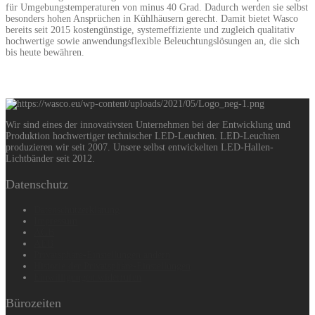
für Umgebungstemperaturen von minus 40 Grad. Dadurch werden sie selbst
besonders hohen Ansprüchen in Kühlhäusern gerecht. Damit bietet Wasco
bereits seit 2015 kostengünstige, systemeffiziente und zugleich qualitativ
hochwertige sowie anwendungsflexible Beleuchtungslösungen an, die sich
bis heute bewähren.
READ MORE
Wir sind eines der innovativsten Unternehmen bei der Entwicklung und
Produktion hochwertiger technischer LED-Leuchten. LED-Leuchten
produzieren wir seit 2007. Unsere selbst entwickelten LED-Hallen-
Lichtbänder seit 2012.
Datenschutz
Datenschutzerklärung
Impressum
AGB
AEB
Privatsphäre-Einstellungen ändern
Historie der Privatsphäre-Einstellungen
Einwilligungen widerrufen
Bürozeiten