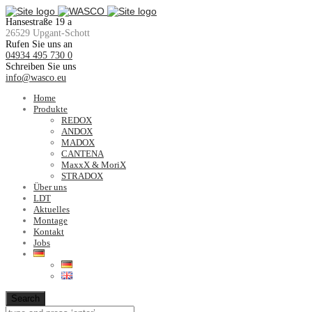
Hansestraße 19 a
26529 Upgant-Schott
Rufen Sie uns an
04934 495 730 0
Schreiben Sie uns
info@wasco.eu
Home
Produkte
REDOX
ANDOX
MADOX
CANTENA
MaxxX & MoriX
STRADOX
Über uns
LDT
Aktuelles
Montage
Kontakt
Jobs
Search