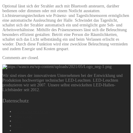
Optional lässt sich der Strahler auch mit Bluetooth ansteuern, darüber
bedienen oder dimmen oder mit einem Notlicht ausstatten.
Lichtsteuerungstechniken wie Präsenz- und Tageslichtsensoren ermöglichen
eine automatische Ausleuchtung der Halle. Schwindet das Tageslicht,
schaltet sich der Strahler automatisch ein und ermöglicht gute Seh- und
Arbeitsverhältnisse. Mithilfe des Präsenzsensors lässt sich die Beleuchtung
besonders effizient gestalten: Betritt eine Person die Räumlichkeiten,
schaltet sich das Licht selbstständig ein und beim Verlassen erlischt es
wieder. Durch diese Funktion wird eine zwecklose Beleuchtung vermieden
und zudem Energie und Kosten gespart.
Comments are closed.
Wir sind eines der innovativsten Unternehmen bei der Entwicklung und
Produktion hochwertiger technischer LED-Leuchten. LED-Leuchten
produzieren wir seit 2007. Unsere selbst entwickelten LED-Hallen-
Lichtbänder seit 2012.
Datenschutz
Datenschutzerklärung
Impressum
AGB
AEB
Privatsphäre-Einstellungen ändern