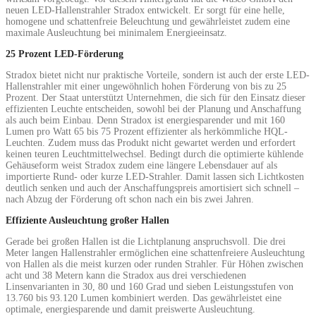
neuen LED-Hallenstrahler Stradox entwickelt. Er sorgt für eine helle,
homogene und schattenfreie Beleuchtung und gewährleistet zudem eine
maximale Ausleuchtung bei minimalem Energieeinsatz.
25 Prozent LED-Förderung
Stradox bietet nicht nur praktische Vorteile, sondern ist auch der erste LED-
Hallenstrahler mit einer ungewöhnlich hohen Förderung von bis zu 25
Prozent. Der Staat unterstützt Unternehmen, die sich für den Einsatz dieser
effizienten Leuchte entscheiden, sowohl bei der Planung und Anschaffung
als auch beim Einbau. Denn Stradox ist energiesparender und mit 160
Lumen pro Watt 65 bis 75 Prozent effizienter als herkömmliche HQL-
Leuchten. Zudem muss das Produkt nicht gewartet werden und erfordert
keinen teuren Leuchtmittelwechsel. Bedingt durch die optimierte kühlende
Gehäuseform weist Stradox zudem eine längere Lebensdauer auf als
importierte Rund- oder kurze LED-Strahler. Damit lassen sich Lichtkosten
deutlich senken und auch der Anschaffungspreis amortisiert sich schnell –
nach Abzug der Förderung oft schon nach ein bis zwei Jahren.
Effiziente Ausleuchtung großer Hallen
Gerade bei großen Hallen ist die Lichtplanung anspruchsvoll. Die drei
Meter langen Hallenstrahler ermöglichen eine schattenfreiere Ausleuchtung
von Hallen als die meist kurzen oder runden Strahler. Für Höhen zwischen
acht und 38 Metern kann die Stradox aus drei verschiedenen
Linsenvarianten in 30, 80 und 160 Grad und sieben Leistungsstufen von
13.760 bis 93.120 Lumen kombiniert werden. Das gewährleistet eine
optimale, energiesparende und damit preiswerte Ausleuchtung.