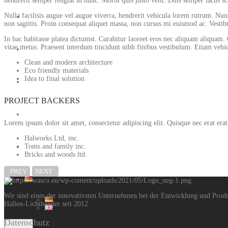
hendrerit semper feugiat id nunc. Morbi quis justo velit. Duis semper lacus sce
Nulla facilisis augue vel augue viverra, hendrerit vehicula lorem rutrum. Nun
LDT
non sagittis. Proin consequat aliquet massa, non cursus mi euismod ac. Vestibu
In hac habitasse platea dictumst. Curabitur laoreet eros nec aliquam aliquam. C
vitae metus. Praesent interdum tincidunt nibh finibus vestibulum. Etiam vehicu
Aktuelles
Clean and modern architecture
Eco friendly materials
Idea to final solution
Montage
PROJECT BACKERS
Kontakt
Lorem ipsum dolor sit amet, consectetur adipiscing elit. Quisque nec erat erat
Halworks Ltd, inc.
Toms and family inc.
Jobs
Bricks and woods ltd.
PREV
NEXT
Wir sind eines der innovativsten Unternehmen bei der Entwicklung und Prod
Hallen-Lichtbänder seit 2012.
Datenschutz