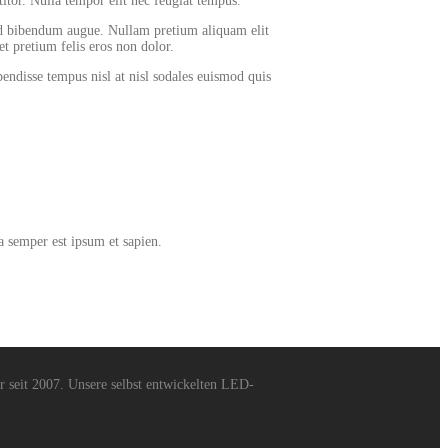
titor. Nulla tempor elit nec feugiat tempus.
 sed bibendum augue. Nullam pretium aliquam elit
et pretium felis eros non dolor.
spendisse tempus nisl at nisl sodales euismod quis
a semper est ipsum et sapien.
 seit 2007. Unsere selbst entwickelten LED-