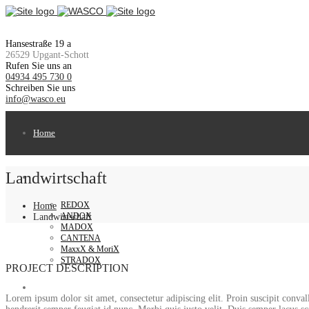
Hansestraße 19 a
26529 Upgant-Schott
Rufen Sie uns an
04934 495 730 0
Schreiben Sie uns
info@wasco.eu
Home
Landwirtschaft
Produkte
REDOX
Home
ANDOX
Landwirtschaft
MADOX
CANTENA
MaxxX & MoriX
STRADOX
PROJECT DESCRIPTION
Über uns
Lorem ipsum dolor sit amet, consectetur adipiscing elit. Proin suscipit convalli