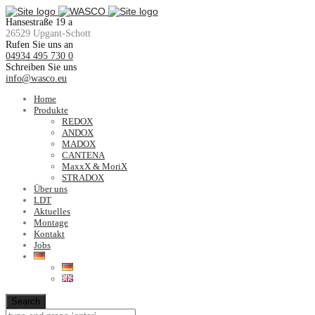
Hansestraße 19 a
26529 Upgant-Schott
Rufen Sie uns an
04934 495 730 0
Schreiben Sie uns
info@wasco.eu
Home
Produkte
REDOX
ANDOX
MADOX
CANTENA
MaxxX & MoriX
STRADOX
Über uns
LDT
Aktuelles
Montage
Kontakt
Jobs
Search