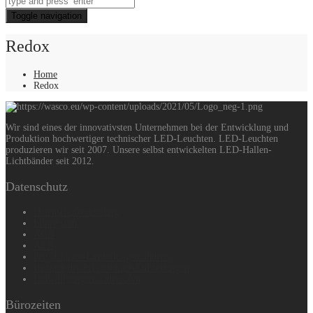
Toggle navigation
Redox
Home
Redox
Wir sind eines der innovativsten Unternehmen bei der Entwicklung und
Produktion hochwertiger technischer LED-Leuchten. LED-Leuchten
produzieren wir seit 2007. Unsere selbst entwickelten LED-Hallen-
Lichtbänder seit 2012.
Datenschutz
Datenschutzerklärung
Impressum
AGB
AEB
Privatsphäre-Einstellungen ändern
Historie der Privatsphäre-Einstellungen
Einwilligungen widerrufen
Bürozeiten